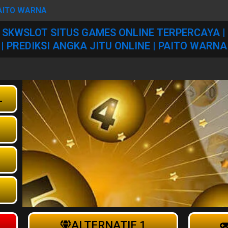
PAITO WARNA
 SKWSLOT SITUS GAMES ONLINE TERPERCAYA |
| PREDIKSI ANGKA JITU ONLINE | PAITO WARN
L
ALTERNATIF 1