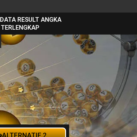
 DATA RESULT ANGKA
A TERLENGKAP
ALTERNATIF 2