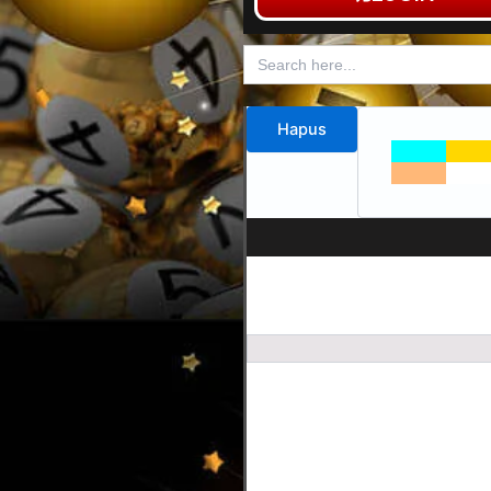
Search
for: