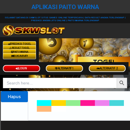
Skip
APLIKASI PAITO WARNA
to
content
SELAMAT DATANG DI SKWSLOT SITUS GAMES ONLINE TERPERCAYA | DATA RESULT ANGKA TERLENGKAP |
PREDIKSI ANGKA JITU ONLINE | PAITO WARNA TERLENGKAP
PREDIKSI TOGEL
RESULT TOGEL
PAITO WARNA
BUKU MIMPI
LOGIN
ALTERNATIF 1
ALTERNATIF 2
Search Button
Search
for: